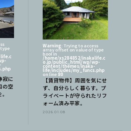
ess
Warning
: Trying to access
 type
array offset on value of type
bool in
ife.c
/home/xs284852/inakalife.c
wp-
o.jp/public_html/wp/wp-
-
content/themes/inaka-
s.php
life/includes/my_funcs.php
on line
80
静寂に
【賃貸物件】周囲を気にせ
和の空
ず、自分らしく暮らす。プ
を。
ライベートが守られたリフ
ォーム済み平家。
2026.01.08