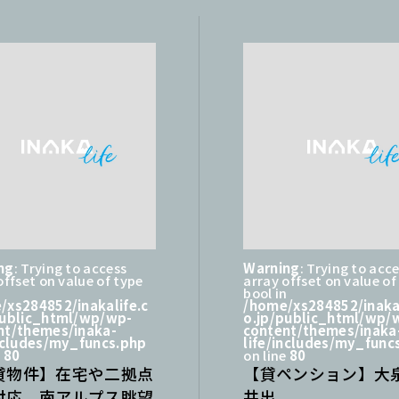
ng
: Trying to access
Warning
: Trying to acc
offset on value of type
array offset on value of
n
bool in
/xs284852/inakalife.c
/home/xs284852/inakal
public_html/wp/wp-
o.jp/public_html/wp/
nt/themes/inaka-
content/themes/inaka
includes/my_funcs.php
life/includes/my_func
e
80
on line
80
貸物件】在宅や二拠点
【貸ペンション】大
対応、南アルプス眺望
井出