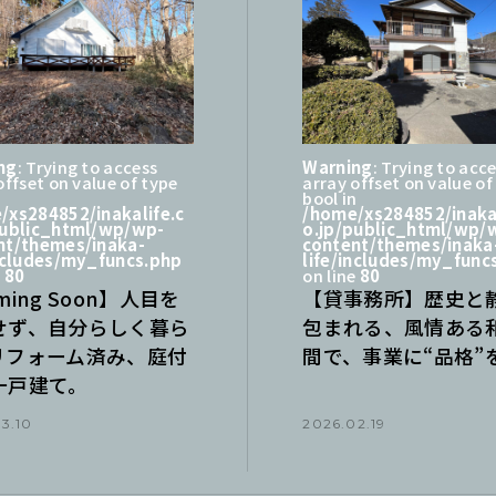
ng
: Trying to access
Warning
: Trying to acc
offset on value of type
array offset on value of
n
bool in
/xs284852/inakalife.c
/home/xs284852/inakal
public_html/wp/wp-
o.jp/public_html/wp/
nt/themes/inaka-
content/themes/inaka
includes/my_funcs.php
life/includes/my_func
e
80
on line
80
ming Soon】人目を
【貸事務所】歴史と
せず、自分らしく暮ら
包まれる、風情ある
リフォーム済み、庭付
間で、事業に“品格”
一戸建て。
3.10
2026.02.19