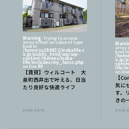
Warning
: Trying to access
array offset on value of type
Warni
bool in
array 
/home/xs284852/inakalife.c
bool i
o.jp/public_html/wp/wp-
/home
content/themes/inaka-
o.jp/
life/includes/my_funcs.php
conte
on line
80
life/
【賃貸】ウィルコート 大
on lin
【Co
泉町西井出で叶える、日当
気に
たり良好な快適ライフ
す。
きの
2026.06.10
2026.0