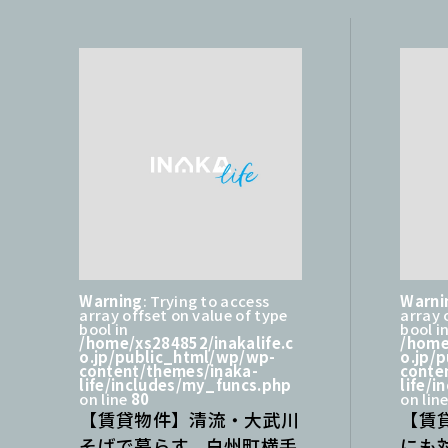
Warning
: Trying to access
Warni
array offset on value of type
array 
bool in
bool i
/home/xs284852/inakalife.c
/home
o.jp/public_html/wp/wp-
o.jp/
content/themes/inaka-
conte
life/includes/my_funcs.php
life/
on line
80
on lin
【賃貸物件】清流・大武川
【賃
そばで暮らす。白州町横手
にも