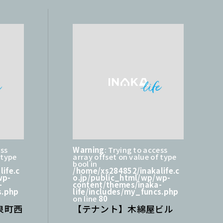
ess
Warning
: Trying to access
 type
array offset on value of type
bool in
ife.c
/home/xs284852/inakalife.c
wp-
o.jp/public_html/wp/wp-
-
content/themes/inaka-
s.php
life/includes/my_funcs.php
on line
80
泉町西
【テナント】木綿屋ビル