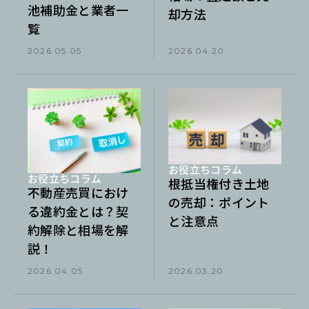
池補助金と業者一
却方法
覧
2026.05.05
2026.04.20
お役立ちコラム
お役立ちコラム
根抵当権付き土地
不動産売買におけ
の売却：ポイント
る違約金とは？契
と注意点
約解除と相場を解
説！
2026.04.05
2026.03.20