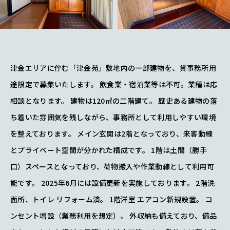
VIEW MORE
津金エリアに佇む「津金苑」敷地内の一部建物を、貸事務所用
途限定で募集いたします。 飲食業・宿泊業等は不可。業種は応
相談となります。 建物は120㎡の二階建て。 歴史ある建物の落
ち着いた雰囲気を残しながら、事務所として利用しやすい環境
を整えております。 メイン玄関は2階となっており、来客動線
とプライベート空間が分かれた構成です。 1階は土間（勝手
口）スペースとなっており、荷物搬入や作業動線として利用可
能です。 2025年6月には設備更新を実施しております。 2階洗
面所、トイレ リフォーム済。 1階洋室 エアコン新規設置。 コ
ンセント増設（業務利用を想定）。 外収納も備えており、備品