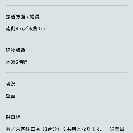
接道方面 / 幅員
南側4ｍ／東側3ｍ
建物構造
木造2階建
現況
空室
駐車場
有／来客駐車場（3台分）※共用となります。／従業員