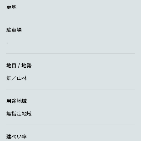
更地
駐車場
-
地目 / 地勢
畑／山林
用途地域
無指定地域
建ぺい率